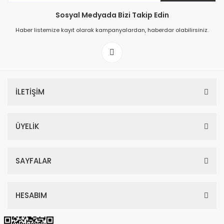
Sosyal Medyada Bizi Takip Edin
149,00 TL
Haber listemize kayıt olarak kampanyalardan, haberdar olabilirsiniz.
199,00 TL
İLETİŞİM
ÜYELİK
SAYFALAR
HESABIM