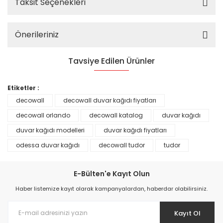
Taksit Seçenekleri
Önerileriniz
Tavsiye Edilen Ürünler
%25
Etiketler :
decowall
decowall duvar kağıdı fiyatları
decowall orlando
decowall katalog
duvar kağıdı
duvar kağıdı modelleri
duvar kağıdı fiyatları
odessa duvar kağıdı
decowall tudor
tudor
E-Bülten'e Kayıt Olun
Haber listemize kayıt olarak kampanyalardan, haberdar olabilirsiniz.
Kayıt Ol
Prime ArtDECO Duvar Kağıdı Tutkalı 500 gr