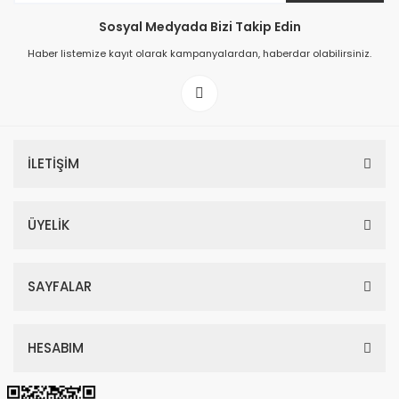
Sosyal Medyada Bizi Takip Edin
149,00 TL
Haber listemize kayıt olarak kampanyalardan, haberdar olabilirsiniz.
199,00 TL
İLETİŞİM
ÜYELİK
SAYFALAR
HESABIM