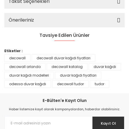
Taksit Seçenekleri
Önerileriniz
Tavsiye Edilen Ürünler
%25
Etiketler :
decowall
decowall duvar kağıdı fiyatları
decowall orlando
decowall katalog
duvar kağıdı
duvar kağıdı modelleri
duvar kağıdı fiyatları
odessa duvar kağıdı
decowall tudor
tudor
E-Bülten'e Kayıt Olun
Haber listemize kayıt olarak kampanyalardan, haberdar olabilirsiniz.
Kayıt Ol
Prime ArtDECO Duvar Kağıdı Tutkalı 500 gr