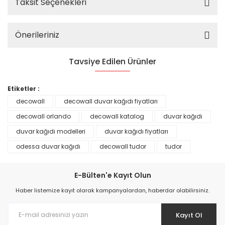
Taksit Seçenekleri
Önerileriniz
Tavsiye Edilen Ürünler
%25
Etiketler :
decowall
decowall duvar kağıdı fiyatları
decowall orlando
decowall katalog
duvar kağıdı
duvar kağıdı modelleri
duvar kağıdı fiyatları
odessa duvar kağıdı
decowall tudor
tudor
E-Bülten'e Kayıt Olun
Haber listemize kayıt olarak kampanyalardan, haberdar olabilirsiniz.
Kayıt Ol
Prime ArtDECO Duvar Kağıdı Tutkalı 500 gr