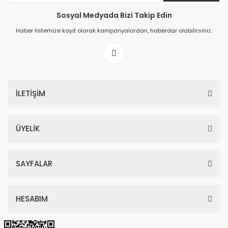
Sosyal Medyada Bizi Takip Edin
149,00 TL
Haber listemize kayıt olarak kampanyalardan, haberdar olabilirsiniz.
199,00 TL
İLETİŞİM
ÜYELİK
SAYFALAR
HESABIM