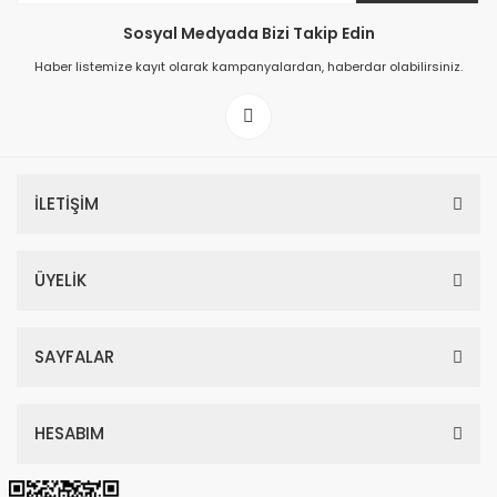
Sosyal Medyada Bizi Takip Edin
149,00 TL
Haber listemize kayıt olarak kampanyalardan, haberdar olabilirsiniz.
199,00 TL
İLETİŞİM
ÜYELİK
SAYFALAR
HESABIM