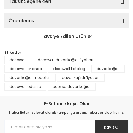
Taksit Seçenekleri
Önerileriniz
Tavsiye Edilen Ürünler
%25
Etiketler :
decowall
decowall duvar kağıdı fiyatları
decowall orlando
decowall katalog
duvar kağıdı
duvar kağıdı modelleri
duvar kağıdı fiyatları
decowall odessa
odessa duvar kağıdı
E-Bülten'e Kayıt Olun
Haber listemize kayıt olarak kampanyalardan, haberdar olabilirsiniz.
Kayıt Ol
Prime ArtDECO Duvar Kağıdı Tutkalı 500 gr