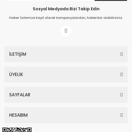
Sosyal Medyada Bizi Takip Edin
149,00 TL
Haber listemize kayıt olarak kampanyalardan, haberdar olabilirsiniz.
199,00 TL
İLETİŞİM
ÜYELİK
SAYFALAR
HESABIM