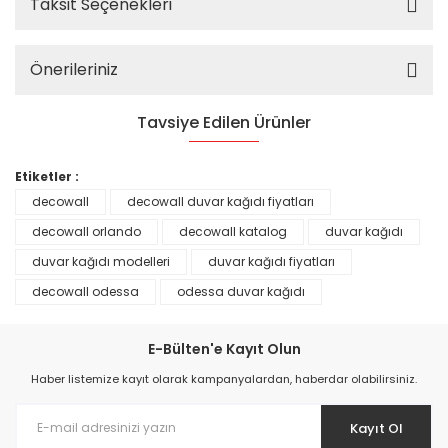
Taksit Seçenekleri
Önerileriniz
Tavsiye Edilen Ürünler
%25
Etiketler :
decowall
decowall duvar kağıdı fiyatları
decowall orlando
decowall katalog
duvar kağıdı
duvar kağıdı modelleri
duvar kağıdı fiyatları
decowall odessa
odessa duvar kağıdı
E-Bülten'e Kayıt Olun
Haber listemize kayıt olarak kampanyalardan, haberdar olabilirsiniz.
Kayıt Ol
Prime ArtDECO Duvar Kağıdı Tutkalı 500 gr