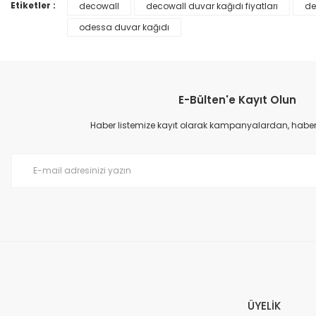
Ürün bilgilerinde hatalar bulunuyor.
Etiketler :
decowall
decowall duvar kağıdı fiyatları
de
Ürün fiyatı diğer sitelerden daha pahalı.
odessa duvar kağıdı
Bu ürüne benzer farklı alternatifler olmalı.
E-Bülten'e Kayıt Olun
Haber listemize kayıt olarak kampanyalardan, haberda
Prime ArtDECO Duvar Kağıdı Tutkalı 500 gr
149,00 TL
199,00 TL
ÜYELİK