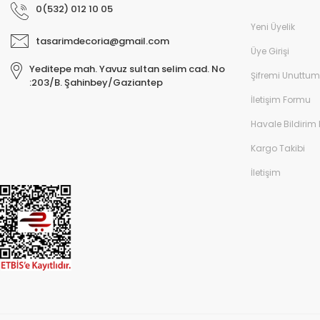
0(532) 012 10 05
Yeni Üyelik
tasarimdecoria@gmail.com
Üye Girişi
Yeditepe mah. Yavuz sultan selim cad. No
Şifremi Unuttum
:203/B. Şahinbey/Gaziantep
İletişim Formu
Havale Bildirim
Kargo Takibi
İletişim