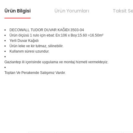
Ürün Bilgisi
Ürün Yorumları
Taksit S
DECOWALL TUDOR DUVAR KAĞIDI 3503-04
Ürün ölçüsü 1 rulo için ebat: En:106 x Boy:15.60 =16.50m²
Yerli Duvar Kağıdı
Ürün leke ve kir tutmaz, silinebilir.
Kullanım süresi uzundur.
Gaziantep ili içerisinde uygulama ve montaj hizmeti vermekteyiz.
Toptan Ve Perakende Satışımız Vardır.
Bu ürünün fiyat bilgisi, resim, ürün açıklamalarında ve diğer konular
Görüş ve önerileriniz için teşekkür ederiz.
Ürün resmi kalitesiz, bozuk veya görüntülenemiyor.
%25
Ürün açıklamasında eksik bilgiler bulunuyor.