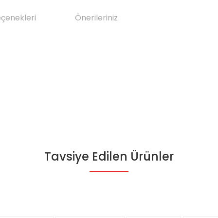
eçenekleri
Önerileriniz
Tavsiye Edilen Ürünler
da yetersiz gördüğünüz noktaları öneri formunu kullanarak tarafımıza il
Bu ürüne ilk yorumu siz yapın!
Yorum Yaz