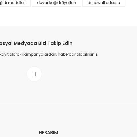
ğıdı modelleri
duvar kağıdı fiyatları
decowall odessa
osyal Medyada Bizi Takip Edin
 kayıt olarak kampanyalardan, haberdar olabilirsiniz.
HESABIM