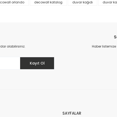
cowall orlando
decowall katalog
duvar kağıdı
duvar ka
S
r olabilirsiniz.
Haber listemize
Gönder
Kayıt Ol
SAYFALAR