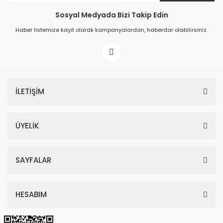
Sosyal Medyada Bizi Takip Edin
149,00 TL
Haber listemize kayıt olarak kampanyalardan, haberdar olabilirsiniz.
199,00 TL
İLETİŞİM
ÜYELİK
SAYFALAR
HESABIM