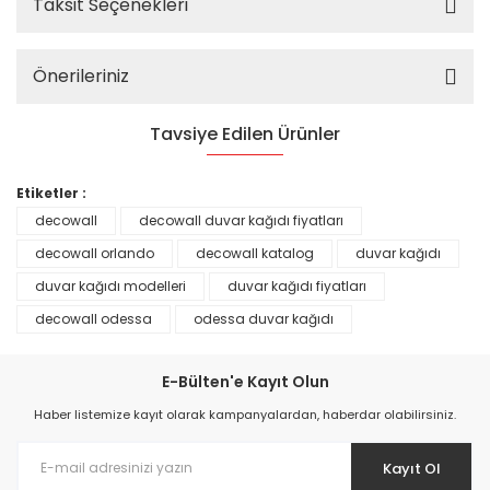
Taksit Seçenekleri
Önerileriniz
Tavsiye Edilen Ürünler
%25
Etiketler :
decowall
decowall duvar kağıdı fiyatları
decowall orlando
decowall katalog
duvar kağıdı
duvar kağıdı modelleri
duvar kağıdı fiyatları
decowall odessa
odessa duvar kağıdı
E-Bülten'e Kayıt Olun
Haber listemize kayıt olarak kampanyalardan, haberdar olabilirsiniz.
Kayıt Ol
Prime ArtDECO Duvar Kağıdı Tutkalı 500 gr