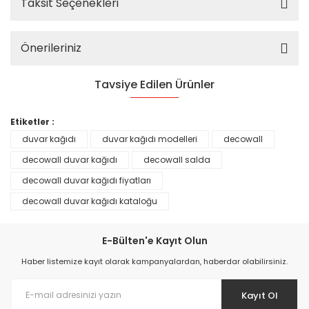
Taksit Seçenekleri
Önerileriniz
Tavsiye Edilen Ürünler
%25
Etiketler :
duvar kağıdı
duvar kağıdı modelleri
decowall
decowall duvar kağıdı
decowall salda
decowall duvar kağıdı fiyatları
decowall duvar kağıdı kataloğu
E-Bülten'e Kayıt Olun
Haber listemize kayıt olarak kampanyalardan, haberdar olabilirsiniz.
Kayıt Ol
Prime ArtDECO Duvar Kağıdı Tutkalı 500 gr