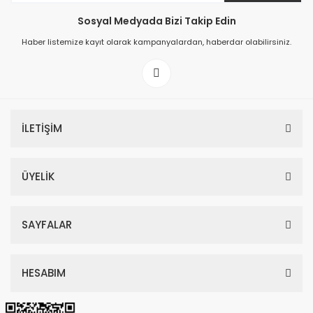
Sosyal Medyada Bizi Takip Edin
149,00 TL
Haber listemize kayıt olarak kampanyalardan, haberdar olabilirsiniz.
199,00 TL
İLETİŞİM
ÜYELİK
SAYFALAR
HESABIM