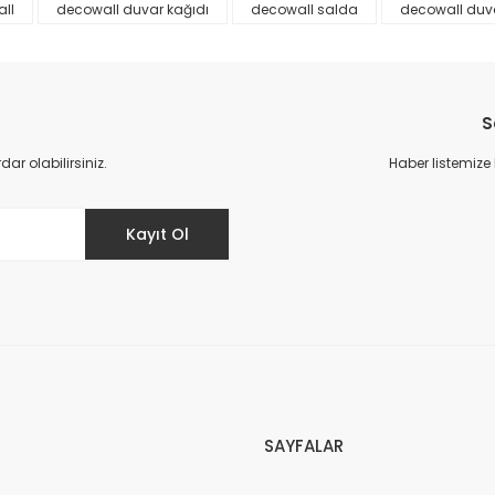
ll
decowall duvar kağıdı
decowall salda
decowall duvar
S
r olabilirsiniz.
Haber listemize
Gönder
Kayıt Ol
SAYFALAR