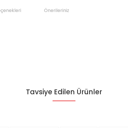
eçenekleri
Önerileriniz
Tavsiye Edilen Ürünler
da yetersiz gördüğünüz noktaları öneri formunu kullanarak tarafımıza il
Bu ürüne ilk yorumu siz yapın!
Yorum Yaz