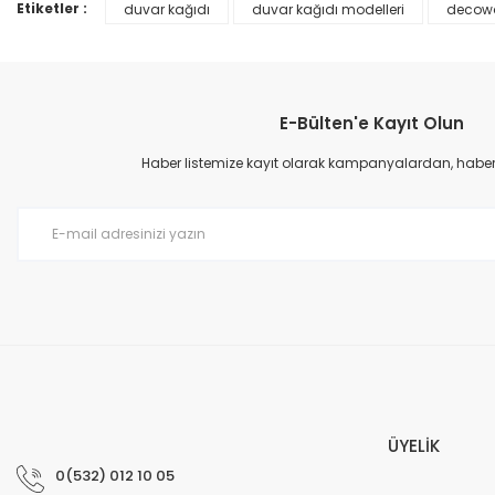
Ürün bilgilerinde hatalar bulunuyor.
Etiketler :
duvar kağıdı
duvar kağıdı modelleri
decowa
Ürün fiyatı diğer sitelerden daha pahalı.
Bu ürüne benzer farklı alternatifler olmalı.
E-Bülten'e Kayıt Olun
Haber listemize kayıt olarak kampanyalardan, haberda
Prime ArtDECO Duvar Kağıdı Tutkalı 500 gr
149,00 TL
199,00 TL
ÜYELİK
0(532) 012 10 05