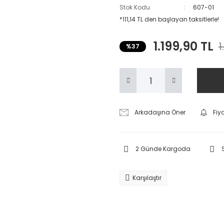
Stok Kodu
607-01
*111,14 TL den başlayan taksitlerle!
1.199,90 TL
1
%37
Arkadaşına Öner
Fiy
2 Günde Kargoda
Karşılaştır