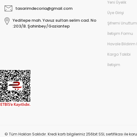
Yeni Üyelik
tasarimdecoria@gmail.com
Üye Girişi
Yeditepe mah. Yavuz sultan selim cad. No
Şifremi Unuttum
:203/B. Şahinbey/Gaziantep
İletişim Formu
Havale Bildirim
Kargo Takibi
İletişim
© Tüm Hakları Saklıdır. Kredi kartı bilgileriniz 256bit SSL sertifikası ile k