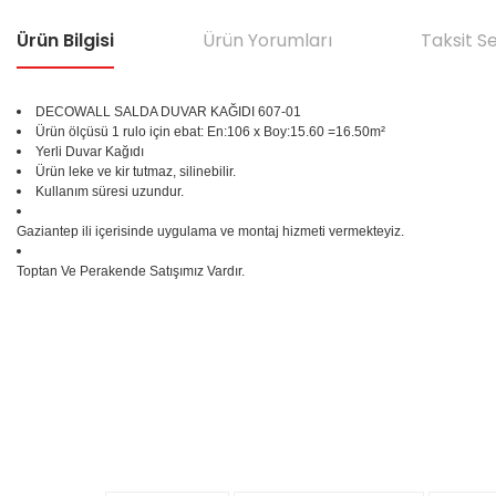
Ürün Bilgisi
Ürün Yorumları
Taksit S
DECOWALL SALDA DUVAR KAĞIDI 607-01
Ürün ölçüsü 1 rulo için ebat: En:106 x Boy:15.60 =16.50m²
Yerli Duvar Kağıdı
Ürün leke ve kir tutmaz, silinebilir.
Kullanım süresi uzundur.
Gaziantep ili içerisinde uygulama ve montaj hizmeti vermekteyiz.
Toptan Ve Perakende Satışımız Vardır.
Bu ürünün fiyat bilgisi, resim, ürün açıklamalarında ve diğer konular
Görüş ve önerileriniz için teşekkür ederiz.
Ürün resmi kalitesiz, bozuk veya görüntülenemiyor.
%25
Ürün açıklamasında eksik bilgiler bulunuyor.