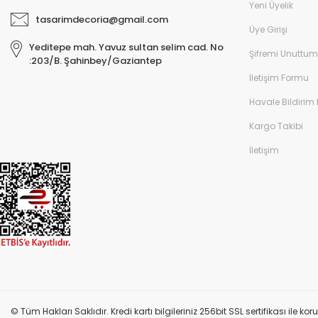
Yeni Üyelik
tasarimdecoria@gmail.com
Üye Girişi
Yeditepe mah. Yavuz sultan selim cad. No
Şifremi Unuttum
:203/B. Şahinbey/Gaziantep
İletişim Formu
Havale Bildirim
Kargo Takibi
İletişim
© Tüm Hakları Saklıdır. Kredi kartı bilgileriniz 256bit SSL sertifikası ile k