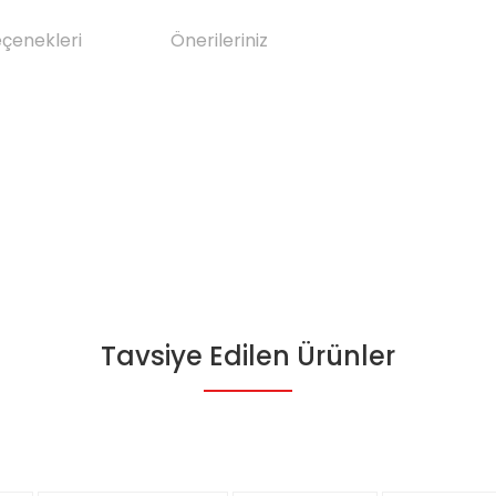
eçenekleri
Önerileriniz
Tavsiye Edilen Ürünler
da yetersiz gördüğünüz noktaları öneri formunu kullanarak tarafımıza il
Bu ürüne ilk yorumu siz yapın!
Yorum Yaz