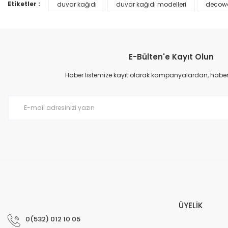
Ürün bilgilerinde hatalar bulunuyor.
Etiketler :
duvar kağıdı
duvar kağıdı modelleri
decowa
Ürün fiyatı diğer sitelerden daha pahalı.
Bu ürüne benzer farklı alternatifler olmalı.
E-Bülten'e Kayıt Olun
Haber listemize kayıt olarak kampanyalardan, haberda
Prime ArtDECO Duvar Kağıdı Tutkalı 500 gr
149,00 TL
199,00 TL
ÜYELİK
0(532) 012 10 05