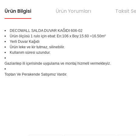
Ürün Bilgisi
Ürün Yorumları
Taksit S
DECOWALL SALDA DUVAR KAĞIDI 606-02
Ürün ölçüsü 1 rulo için ebat: En:106 x Boy:15.60 =16.50m²
Yerli Duvar Kağıdı
Ürün leke ve kir tutmaz, silinebilir.
Kullanım süresi uzundur.
Gaziantep ili içerisinde uygulama ve montaj hizmeti vermekteyiz.
Toptan Ve Perakende Satışımız Vardır.
Bu ürünün fiyat bilgisi, resim, ürün açıklamalarında ve diğer konular
Görüş ve önerileriniz için teşekkür ederiz.
Ürün resmi kalitesiz, bozuk veya görüntülenemiyor.
%25
Ürün açıklamasında eksik bilgiler bulunuyor.