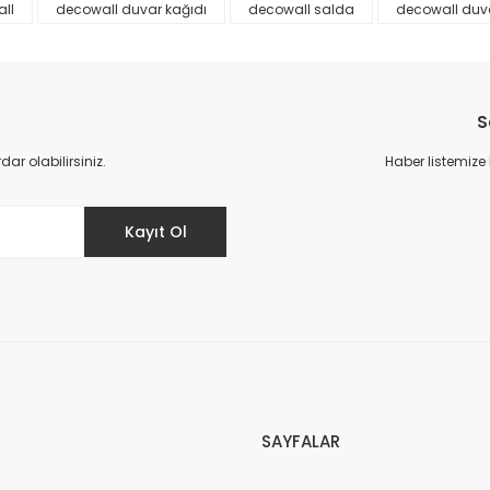
ll
decowall duvar kağıdı
decowall salda
decowall duvar
S
r olabilirsiniz.
Haber listemize
Gönder
Kayıt Ol
SAYFALAR