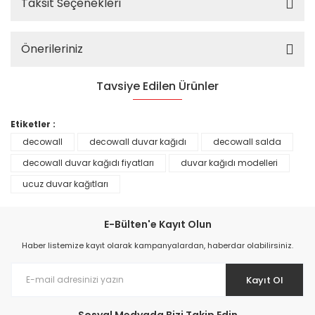
Taksit Seçenekleri
Önerileriniz
Tavsiye Edilen Ürünler
%25
Etiketler :
decowall
decowall duvar kağıdı
decowall salda
decowall duvar kağıdı fiyatları
duvar kağıdı modelleri
ucuz duvar kağıtları
E-Bülten'e Kayıt Olun
Haber listemize kayıt olarak kampanyalardan, haberdar olabilirsiniz.
Kayıt Ol
Prime ArtDECO Duvar Kağıdı Tutkalı 500 gr