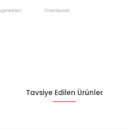
eçenekleri
Önerileriniz
Tavsiye Edilen Ürünler
da yetersiz gördüğünüz noktaları öneri formunu kullanarak tarafımıza il
Bu ürüne ilk yorumu siz yapın!
Yorum Yaz