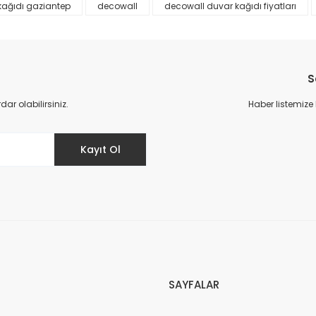
kağıdı gaziantep
decowall
decowall duvar kağıdı fiyatları
S
r olabilirsiniz.
Haber listemize
Gönder
Kayıt Ol
SAYFALAR