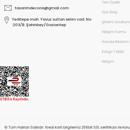
Yeni Üyelik
tasarimdecoria@gmail.com
Üye Girişi
Yeditepe mah. Yavuz sultan selim cad. No
Şifremi Unuttum
:203/B. Şahinbey/Gaziantep
İletişim Formu
Havale Bildirim
Kargo Takibi
İletişim
© Tüm Hakları Saklıdır. Kredi kartı bilgileriniz 256bit SSL sertifikası ile k