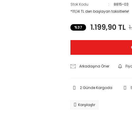
Stok Kodu
8815-03
*111,14 TL den başlayan taksitlerle!
1.199,90 TL
1
%37
Arkadaşına Öner
Fiy
2 Günde Kargoda
Karşılaştır