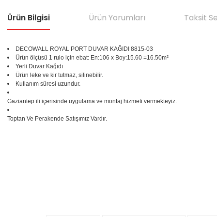
Ürün Bilgisi
Ürün Yorumları
Taksit S
DECOWALL ROYAL PORT DUVAR KAĞIDI
8815-03
Ürün ölçüsü 1 rulo için ebat: En:106 x Boy:15.60 =16.50m²
Yerli Duvar Kağıdı
Ürün leke ve kir tutmaz, silinebilir.
Kullanım süresi uzundur.
Gaziantep ili içerisinde uygulama ve montaj hizmeti vermekteyiz.
Toptan Ve Perakende Satışımız Vardır.
Bu ürünün fiyat bilgisi, resim, ürün açıklamalarında ve diğer konular
Görüş ve önerileriniz için teşekkür ederiz.
Ürün resmi kalitesiz, bozuk veya görüntülenemiyor.
%25
Ürün açıklamasında eksik bilgiler bulunuyor.