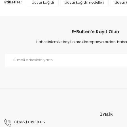
Ürün bilgilerinde hatalar bulunuyor.
Etiketler :
duvar kağıdı
duvar kağıdı modelleri
duvar 
Ürün fiyatı diğer sitelerden daha pahalı.
Bu ürüne benzer farklı alternatifler olmalı.
E-Bülten'e Kayıt Olun
Haber listemize kayıt olarak kampanyalardan, haberda
Prime ArtDECO Duvar Kağıdı Tutkalı 500 gr
149,00 TL
199,00 TL
ÜYELİK
0(532) 012 10 05