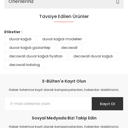
Önerileriniz
Tavsiye Edilen Ürünler
%25
Etiketler :
duvar kağıdı
duvar kağıdı modelleri
duvar kağıdı gaziantep
decowall
decowall duvar kağıdı fiyatları
decowall duvar kağıdı
decowall katalog
E-Bülten'e Kayıt Olun
Haber listemize kayıt olarak kampanyalardan, haberdar olabilirsiniz.
Kayıt Ol
Prime ArtDECO Duvar Kağıdı Tutkalı 500 gr
Sosyal Medyada Bizi Takip Edin
149,00 TL
Haber listemize kayıt olarak kampanyalardan, haberdar olabilirsiniz.
199,00 TL