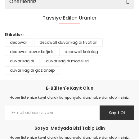
Önerileriniz
Tavsiye Edilen Ürünler
%25
Etiketler :
decowall
decowall duvar kağıdı fiyatları
decowall duvar kağıdı
decowall katalog
duvar kağıdı
duvar kağıdı modelleri
duvar kağıdı gaziantep
E-Bülten'e Kayıt Olun
Haber listemize kayıt olarak kampanyalardan, haberdar olabilirsiniz.
Kayıt Ol
Prime ArtDECO Duvar Kağıdı Tutkalı 500 gr
Sosyal Medyada Bizi Takip Edin
149,00 TL
Haber listemize kayıt olarak kampanyalardan, haberdar olabilirsiniz.
199,00 TL