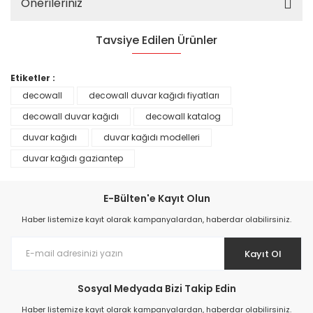
Önerileriniz
Tavsiye Edilen Ürünler
%25
Etiketler :
decowall
decowall duvar kağıdı fiyatları
decowall duvar kağıdı
decowall katalog
duvar kağıdı
duvar kağıdı modelleri
duvar kağıdı gaziantep
E-Bülten'e Kayıt Olun
Haber listemize kayıt olarak kampanyalardan, haberdar olabilirsiniz.
Kayıt Ol
Prime ArtDECO Duvar Kağıdı Tutkalı 500 gr
Sosyal Medyada Bizi Takip Edin
149,00 TL
Haber listemize kayıt olarak kampanyalardan, haberdar olabilirsiniz.
199,00 TL