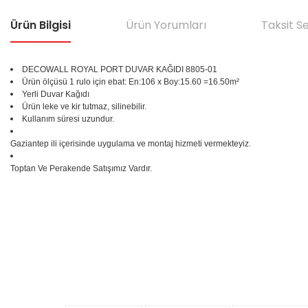
Ürün Bilgisi
Ürün Yorumları
Taksit S
DECOWALL ROYAL PORT DUVAR KAĞIDI
8805-01
Ürün ölçüsü 1 rulo için ebat: En:106 x Boy:15.60 =16.50m²
Yerli Duvar Kağıdı
Ürün leke ve kir tutmaz, silinebilir.
Kullanım süresi uzundur.
Gaziantep ili içerisinde uygulama ve montaj hizmeti vermekteyiz.
Toptan Ve Perakende Satışımız Vardır.
Bu ürünün fiyat bilgisi, resim, ürün açıklamalarında ve diğer konular
Görüş ve önerileriniz için teşekkür ederiz.
Ürün resmi kalitesiz, bozuk veya görüntülenemiyor.
%25
Ürün açıklamasında eksik bilgiler bulunuyor.