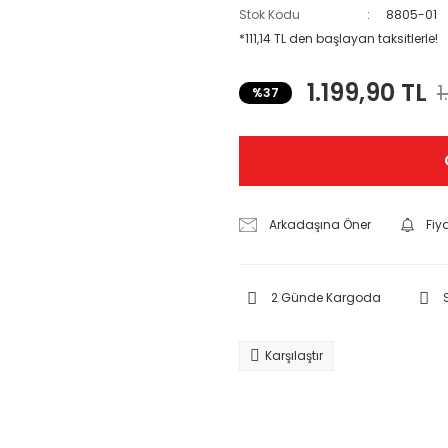
Stok Kodu
8805-01
*111,14 TL den başlayan taksitlerle!
1.199,90 TL
1
%37
Arkadaşına Öner
Fiy
2 Günde Kargoda
Karşılaştır