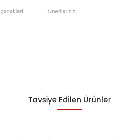
eçenekleri
Önerileriniz
Tavsiye Edilen Ürünler
da yetersiz gördüğünüz noktaları öneri formunu kullanarak tarafımıza il
Bu ürüne ilk yorumu siz yapın!
Yorum Yaz