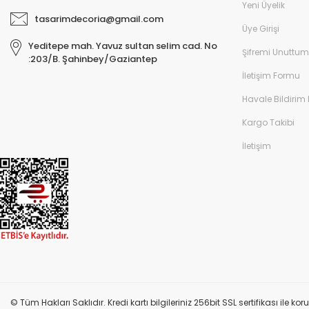
Yeni Üyelik
tasarimdecoria@gmail.com
Üye Girişi
Yeditepe mah. Yavuz sultan selim cad. No
Şifremi Unuttum
:203/B. Şahinbey/Gaziantep
İletişim Formu
Havale Bildirim
Kargo Takibi
İletişim
© Tüm Hakları Saklıdır. Kredi kartı bilgileriniz 256bit SSL sertifikası ile k