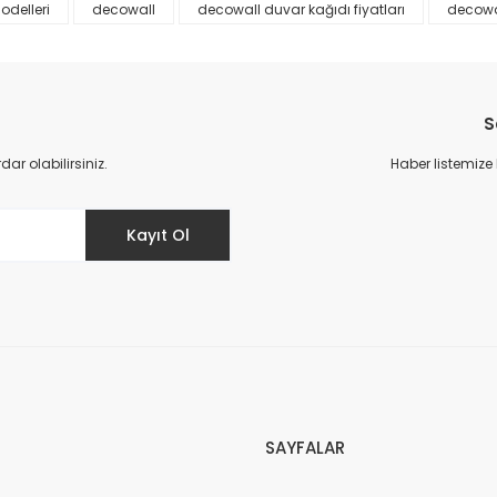
odelleri
decowall
decowall duvar kağıdı fiyatları
decowa
S
r olabilirsiniz.
Haber listemize
Gönder
Kayıt Ol
SAYFALAR