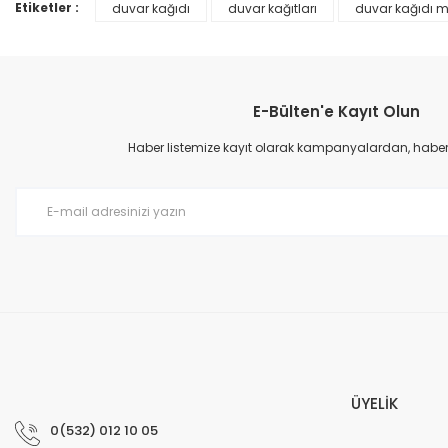
Ürün bilgilerinde hatalar bulunuyor.
Etiketler :
duvar kağıdı
duvar kağıtları
duvar kağıdı m
Ürün fiyatı diğer sitelerden daha pahalı.
Bu ürüne benzer farklı alternatifler olmalı.
E-Bülten'e Kayıt Olun
Haber listemize kayıt olarak kampanyalardan, haberda
Prime ArtDECO Duvar Kağıdı Tutkalı 500 gr
149,00 TL
199,00 TL
ÜYELİK
0(532) 012 10 05