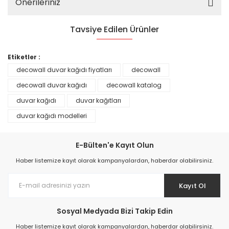
Önerileriniz
Tavsiye Edilen Ürünler
%25
Etiketler :
decowall duvar kağıdı fiyatları
decowall
decowall duvar kağıdı
decowall katalog
duvar kağıdı
duvar kağıtları
duvar kağıdı modelleri
E-Bülten'e Kayıt Olun
Haber listemize kayıt olarak kampanyalardan, haberdar olabilirsiniz.
Kayıt Ol
Prime ArtDECO Duvar Kağıdı Tutkalı 500 gr
Sosyal Medyada Bizi Takip Edin
149,00 TL
Haber listemize kayıt olarak kampanyalardan, haberdar olabilirsiniz.
199,00 TL