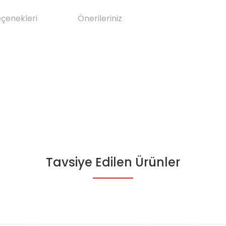
eçenekleri
Önerileriniz
Tavsiye Edilen Ürünler
da yetersiz gördüğünüz noktaları öneri formunu kullanarak tarafımıza il
Bu ürüne ilk yorumu siz yapın!
Yorum Yaz