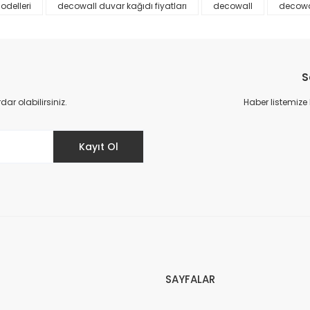
odelleri
decowall duvar kağıdı fiyatları
decowall
decowa
S
r olabilirsiniz.
Haber listemize
Gönder
Kayıt Ol
SAYFALAR