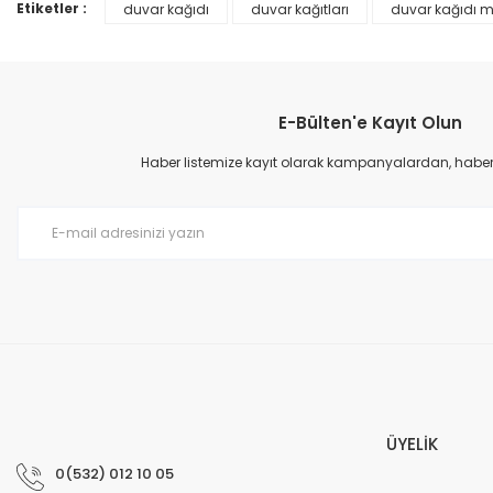
Ürün bilgilerinde hatalar bulunuyor.
Etiketler :
duvar kağıdı
duvar kağıtları
duvar kağıdı m
Ürün fiyatı diğer sitelerden daha pahalı.
Bu ürüne benzer farklı alternatifler olmalı.
E-Bülten'e Kayıt Olun
Haber listemize kayıt olarak kampanyalardan, haberda
Prime ArtDECO Duvar Kağıdı Tutkalı 500 gr
149,00 TL
199,00 TL
ÜYELİK
0(532) 012 10 05