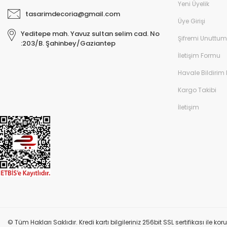
Yeni Üyelik
tasarimdecoria@gmail.com
Üye Girişi
Yeditepe mah. Yavuz sultan selim cad. No
Şifremi Unuttum
:203/B. Şahinbey/Gaziantep
İletişim Formu
Havale Bildirim
Kargo Takibi
İletişim
© Tüm Hakları Saklıdır. Kredi kartı bilgileriniz 256bit SSL sertifikası ile k