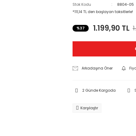
Stok Kodu
8804-05
*111,14 TL den başlayan taksitlerle!
1.199,90 TL
1
%37
Arkadaşına Öner
Fiy
2 Günde Kargoda
Karşılaştır