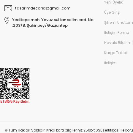
Yeni Üyelik
tasarimdecoria@gmail.com
Üye Girişi
Yeditepe mah. Yavuz sultan selim cad. No
Şifremi Unuttum
:203/B. Şahinbey/Gaziantep
İletişim Formu
Havale Bildirim
Kargo Takibi
İletişim
© Tüm Hakları Saklıdır. Kredi kartı bilgileriniz 256bit SSL sertifikası ile k