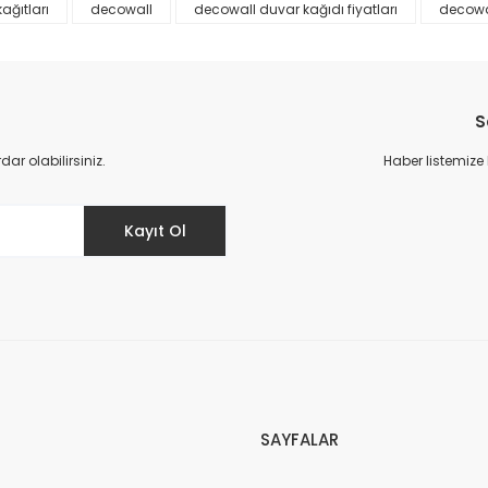
ağıtları
decowall
decowall duvar kağıdı fiyatları
decowa
S
r olabilirsiniz.
Haber listemize
Gönder
Kayıt Ol
SAYFALAR