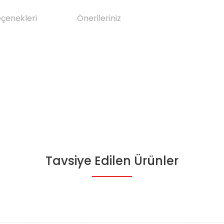
eçenekleri
Önerileriniz
Tavsiye Edilen Ürünler
da yetersiz gördüğünüz noktaları öneri formunu kullanarak tarafımıza il
Bu ürüne ilk yorumu siz yapın!
Yorum Yaz