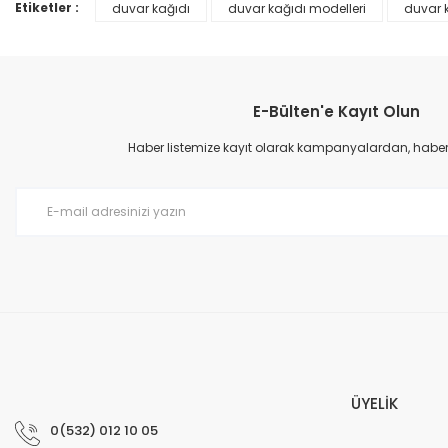
Ürün bilgilerinde hatalar bulunuyor.
Etiketler :
duvar kağıdı
duvar kağıdı modelleri
duvar k
Ürün fiyatı diğer sitelerden daha pahalı.
Bu ürüne benzer farklı alternatifler olmalı.
E-Bülten'e Kayıt Olun
Haber listemize kayıt olarak kampanyalardan, haberda
Prime ArtDECO Duvar Kağıdı Tutkalı 500 gr
149,00 TL
199,00 TL
ÜYELİK
0(532) 012 10 05