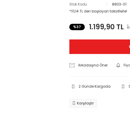
Stok Kodu
8803-01
*111,14 TL den başlayan taksitlerle!
1.199,90 TL
1
%37
Arkadaşına Öner
Fiy
2 Günde Kargoda
Karşılaştır