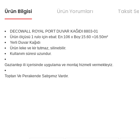
Ürün Bilgisi
Ürün Yorumları
Taksit S
DECOWALL ROYAL PORT DUVAR KAĞIDI
8803-01
Ürün ölçüsü 1 rulo için ebat: En:106 x Boy:15.60 =16.50m²
Yerli Duvar Kağıdı
Ürün leke ve kir tutmaz, silinebilir.
Kullanım süresi uzundur.
Gaziantep ili içerisinde uygulama ve montaj hizmeti vermekteyiz.
Toptan Ve Perakende Satışımız Vardır.
Bu ürünün fiyat bilgisi, resim, ürün açıklamalarında ve diğer konular
Görüş ve önerileriniz için teşekkür ederiz.
Ürün resmi kalitesiz, bozuk veya görüntülenemiyor.
%25
Ürün açıklamasında eksik bilgiler bulunuyor.