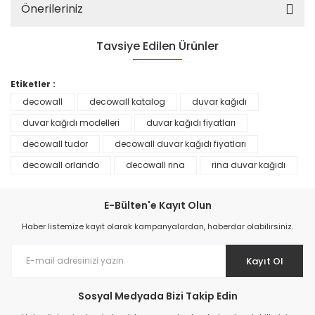
Önerileriniz
Tavsiye Edilen Ürünler
%25
Etiketler :
decowall
decowall katalog
duvar kağıdı
duvar kağıdı modelleri
duvar kağıdı fiyatları
decowall tudor
decowall duvar kağıdı fiyatları
decowall orlando
decowall rina
rina duvar kağıdı
E-Bülten'e Kayıt Olun
Haber listemize kayıt olarak kampanyalardan, haberdar olabilirsiniz.
Kayıt Ol
Prime ArtDECO Duvar Kağıdı Tutkalı 500 gr
Sosyal Medyada Bizi Takip Edin
149,00 TL