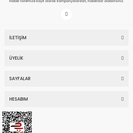
Haber listemize kayıt olarak kampanyalardan, haberdar olabilirsiniz.
199,00 TL
İLETİŞİM
ÜYELİK
SAYFALAR
HESABIM