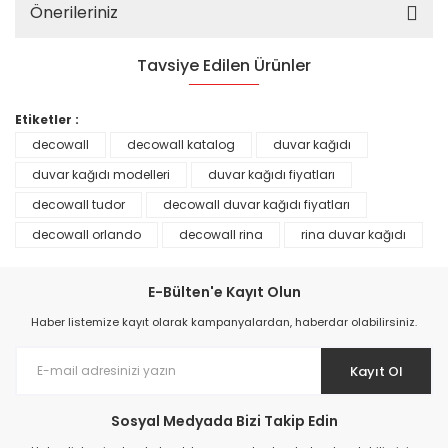
Önerileriniz
Tavsiye Edilen Ürünler
%25
Etiketler :
decowall
decowall katalog
duvar kağıdı
duvar kağıdı modelleri
duvar kağıdı fiyatları
decowall tudor
decowall duvar kağıdı fiyatları
decowall orlando
decowall rina
rina duvar kağıdı
E-Bülten'e Kayıt Olun
Haber listemize kayıt olarak kampanyalardan, haberdar olabilirsiniz.
Kayıt Ol
Prime ArtDECO Duvar Kağıdı Tutkalı 500 gr
Sosyal Medyada Bizi Takip Edin
149,00 TL