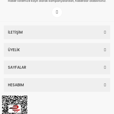
Haber listemize kayıt olarak kampanyalardan, haberdar olabilirsiniz.
199,00 TL
İLETİŞİM
ÜYELİK
SAYFALAR
HESABIM