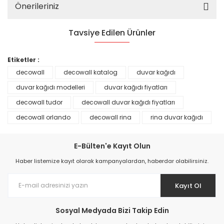
Önerileriniz
Tavsiye Edilen Ürünler
%25
Etiketler :
decowall
decowall katalog
duvar kağıdı
duvar kağıdı modelleri
duvar kağıdı fiyatları
decowall tudor
decowall duvar kağıdı fiyatları
decowall orlando
decowall rina
rina duvar kağıdı
E-Bülten'e Kayıt Olun
Haber listemize kayıt olarak kampanyalardan, haberdar olabilirsiniz.
Kayıt Ol
Prime ArtDECO Duvar Kağıdı Tutkalı 500 gr
Sosyal Medyada Bizi Takip Edin
149,00 TL