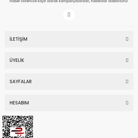
Haber listemize kayıt olarak kampanyalardan, haberdar olabilirsiniz.
199,00 TL
İLETİŞİM
ÜYELİK
SAYFALAR
HESABIM