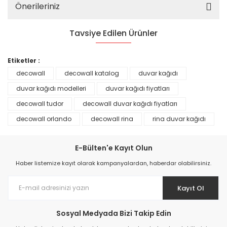
Önerileriniz
Tavsiye Edilen Ürünler
%25
Etiketler :
decowall
decowall katalog
duvar kağıdı
duvar kağıdı modelleri
duvar kağıdı fiyatları
decowall tudor
decowall duvar kağıdı fiyatları
decowall orlando
decowall rina
rina duvar kağıdı
E-Bülten'e Kayıt Olun
Haber listemize kayıt olarak kampanyalardan, haberdar olabilirsiniz.
Kayıt Ol
Prime ArtDECO Duvar Kağıdı Tutkalı 500 gr
Sosyal Medyada Bizi Takip Edin
149,00 TL