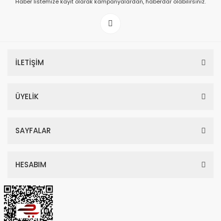
Haber listemize kayıt olarak kampanyalardan, haberdar olabilirsiniz.
199,00 TL
İLETİŞİM
ÜYELİK
SAYFALAR
HESABIM