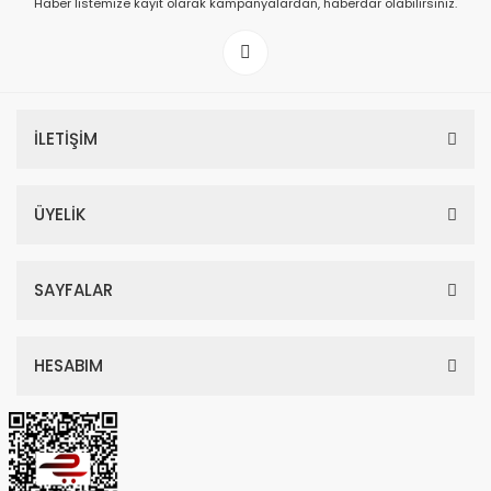
Haber listemize kayıt olarak kampanyalardan, haberdar olabilirsiniz.
199,00 TL
İLETİŞİM
ÜYELİK
SAYFALAR
HESABIM