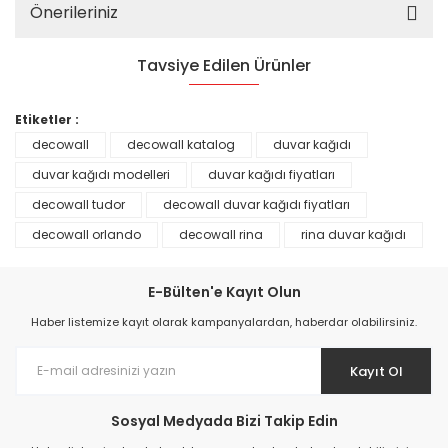
Önerileriniz
Tavsiye Edilen Ürünler
%25
Etiketler :
decowall
decowall katalog
duvar kağıdı
duvar kağıdı modelleri
duvar kağıdı fiyatları
decowall tudor
decowall duvar kağıdı fiyatları
decowall orlando
decowall rina
rina duvar kağıdı
E-Bülten'e Kayıt Olun
Haber listemize kayıt olarak kampanyalardan, haberdar olabilirsiniz.
Kayıt Ol
Prime ArtDECO Duvar Kağıdı Tutkalı 500 gr
Sosyal Medyada Bizi Takip Edin
149,00 TL