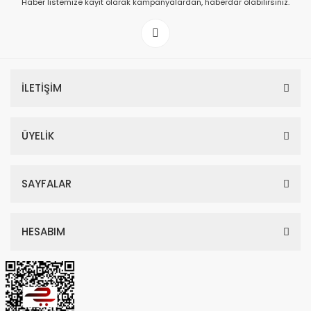
Haber listemize kayıt olarak kampanyalardan, haberdar olabilirsiniz.
199,00 TL
İLETİŞİM
ÜYELİK
SAYFALAR
HESABIM