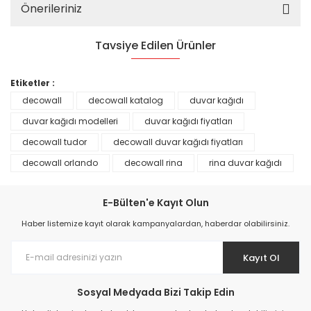
Önerileriniz
Tavsiye Edilen Ürünler
%25
Etiketler :
decowall
decowall katalog
duvar kağıdı
duvar kağıdı modelleri
duvar kağıdı fiyatları
decowall tudor
decowall duvar kağıdı fiyatları
decowall orlando
decowall rina
rina duvar kağıdı
E-Bülten'e Kayıt Olun
Haber listemize kayıt olarak kampanyalardan, haberdar olabilirsiniz.
Kayıt Ol
Prime ArtDECO Duvar Kağıdı Tutkalı 500 gr
Sosyal Medyada Bizi Takip Edin
149,00 TL