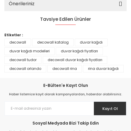
Önerileriniz
Tavsiye Edilen Ürünler
%25
Etiketler :
decowall
decowall katalog
duvar kağıdı
duvar kağıdı modelleri
duvar kağıdı fiyatları
decowall tudor
decowall duvar kağıdı fiyatları
decowall orlando
decowall rina
rina duvar kağıdı
E-Bülten'e Kayıt Olun
Haber listemize kayıt olarak kampanyalardan, haberdar olabilirsiniz.
Kayıt Ol
Prime ArtDECO Duvar Kağıdı Tutkalı 500 gr
Sosyal Medyada Bizi Takip Edin
149,00 TL