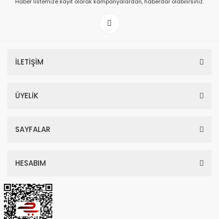
Haber listemize kayıt olarak kampanyalardan, haberdar olabilirsiniz.
199,00 TL
İLETİŞİM
ÜYELİK
SAYFALAR
HESABIM