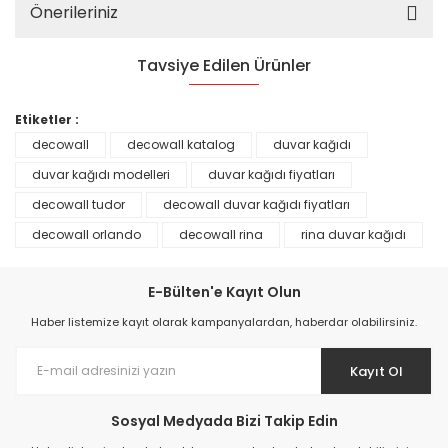
Önerileriniz
Tavsiye Edilen Ürünler
%25
Etiketler :
decowall
decowall katalog
duvar kağıdı
duvar kağıdı modelleri
duvar kağıdı fiyatları
decowall tudor
decowall duvar kağıdı fiyatları
decowall orlando
decowall rina
rina duvar kağıdı
E-Bülten'e Kayıt Olun
Haber listemize kayıt olarak kampanyalardan, haberdar olabilirsiniz.
Kayıt Ol
Prime ArtDECO Duvar Kağıdı Tutkalı 500 gr
Sosyal Medyada Bizi Takip Edin
149,00 TL