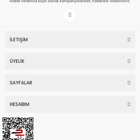
Haber listemize kayıt olarak kampanyalardan, haberdar olabilirsiniz.
199,00 TL
İLETİŞİM
ÜYELİK
SAYFALAR
HESABIM