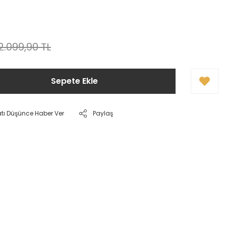
2.099,90 TL
Sepete Ekle
atı Düşünce Haber Ver
Paylaş