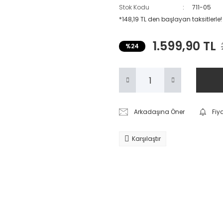
Stok Kodu
711-05
*148,19 TL den başlayan taksitlerle!
1.599,90 TL
%24
Arkadaşına Öner
Fiy
Karşılaştır