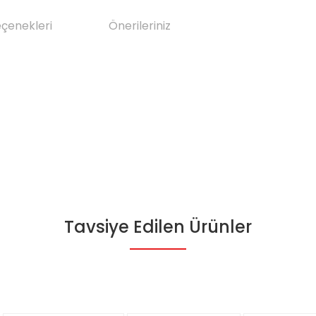
eçenekleri
Önerileriniz
Tavsiye Edilen Ürünler
da yetersiz gördüğünüz noktaları öneri formunu kullanarak tarafımıza il
Bu ürüne ilk yorumu siz yapın!
Yorum Yaz