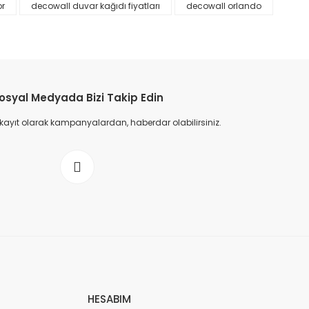
or
decowall duvar kağıdı fiyatları
decowall orlando
osyal Medyada Bizi Takip Edin
 kayıt olarak kampanyalardan, haberdar olabilirsiniz.
HESABIM