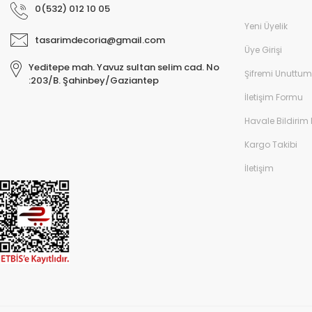
0(532) 012 10 05
Yeni Üyelik
tasarimdecoria@gmail.com
Üye Girişi
Yeditepe mah. Yavuz sultan selim cad. No
Şifremi Unuttum
:203/B. Şahinbey/Gaziantep
İletişim Formu
Havale Bildirim
Kargo Takibi
İletişim