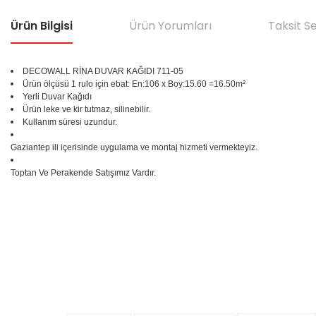
Ürün Bilgisi
Ürün Yorumları
Taksit S
DECOWALL RİNA DUVAR KAĞIDI
711-05
Ürün ölçüsü 1 rulo için ebat: En:106 x Boy:15.60 =16.50m²
Yerli Duvar Kağıdı
Ürün leke ve kir tutmaz, silinebilir.
Kullanım süresi uzundur.
Gaziantep ili içerisinde uygulama ve montaj hizmeti vermekteyiz.
Toptan Ve Perakende Satışımız Vardır.
Bu ürünün fiyat bilgisi, resim, ürün açıklamalarında ve diğer konular
Görüş ve önerileriniz için teşekkür ederiz.
Ürün resmi kalitesiz, bozuk veya görüntülenemiyor.
%25
Ürün açıklamasında eksik bilgiler bulunuyor.