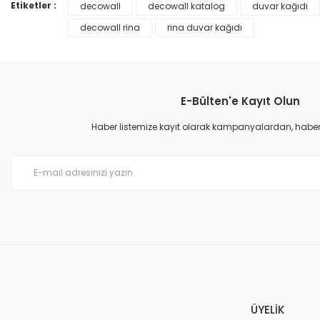
Ürün bilgilerinde hatalar bulunuyor.
Etiketler :
decowall
decowall katalog
duvar kağıdı
Ürün fiyatı diğer sitelerden daha pahalı.
decowall rina
rina duvar kağıdı
Bu ürüne benzer farklı alternatifler olmalı.
E-Bülten'e Kayıt Olun
Haber listemize kayıt olarak kampanyalardan, haberda
Prime ArtDECO Duvar Kağıdı Tutkalı 500 gr
149,00 TL
199,00 TL
ÜYELİK