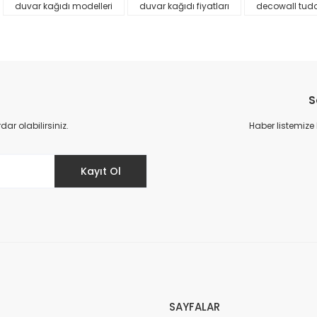
duvar kağıdı modelleri
duvar kağıdı fiyatları
decowall tud
S
r olabilirsiniz.
Haber listemize
Gönder
Kayıt Ol
SAYFALAR