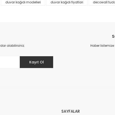
duvar kağıdı modelleri
duvar kağıdı fiyatları
decowall tud
S
r olabilirsiniz.
Haber listemize
Gönder
Kayıt Ol
SAYFALAR