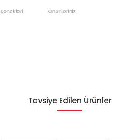
eçenekleri
Önerileriniz
Tavsiye Edilen Ürünler
da yetersiz gördüğünüz noktaları öneri formunu kullanarak tarafımıza il
Bu ürüne ilk yorumu siz yapın!
Yorum Yaz