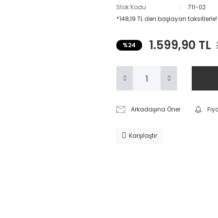
Stok Kodu
711-02
*148,19 TL den başlayan taksitlerle!
1.599,90 TL
%24
Arkadaşına Öner
Fiy
Karşılaştır