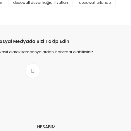
or
decowall duvar kağıdı fiyatları
decowall orlando
osyal Medyada Bizi Takip Edin
 kayıt olarak kampanyalardan, haberdar olabilirsiniz.
HESABIM