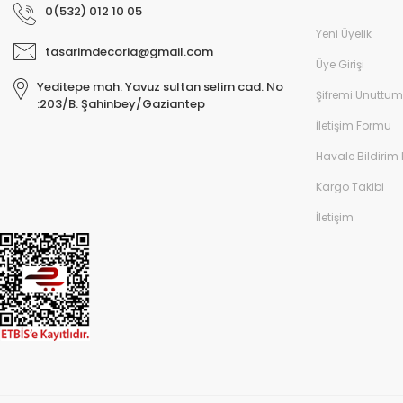
0(532) 012 10 05
Yeni Üyelik
tasarimdecoria@gmail.com
Üye Girişi
Yeditepe mah. Yavuz sultan selim cad. No
Şifremi Unuttum
:203/B. Şahinbey/Gaziantep
İletişim Formu
Havale Bildirim
Kargo Takibi
İletişim