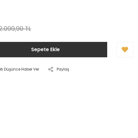
2.099,90 TL
Sepete Ekle
atı Düşünce Haber Ver
Paylaş