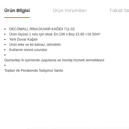
Ürün Bilgisi
Ürün Yorumları
Taksit S
DECOWALL RİNA DUVAR KAĞIDI
711-02
Ürün ölçüsü 1 rulo için ebat: En:106 x Boy:15.60 =16.50m²
Yerli Duvar Kağıdı
Ürün leke ve kir tutmaz, silinebilir.
Kullanım süresi uzundur.
Gaziantep ili içerisinde uygulama ve montaj hizmeti vermekteyiz.
Toptan Ve Perakende Satışımız Vardır.
Bu ürünün fiyat bilgisi, resim, ürün açıklamalarında ve diğer konular
Görüş ve önerileriniz için teşekkür ederiz.
Ürün resmi kalitesiz, bozuk veya görüntülenemiyor.
%25
Ürün açıklamasında eksik bilgiler bulunuyor.