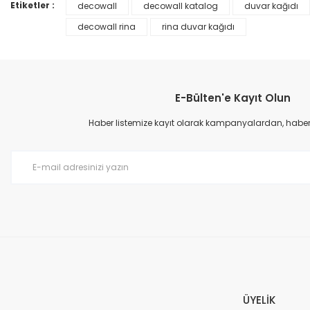
Ürün bilgilerinde hatalar bulunuyor.
Etiketler :
decowall
decowall katalog
duvar kağıdı
Ürün fiyatı diğer sitelerden daha pahalı.
decowall rina
rina duvar kağıdı
Bu ürüne benzer farklı alternatifler olmalı.
E-Bülten'e Kayıt Olun
Haber listemize kayıt olarak kampanyalardan, haberda
Prime ArtDECO Duvar Kağıdı Tutkalı 500 gr
149,00 TL
199,00 TL
ÜYELİK