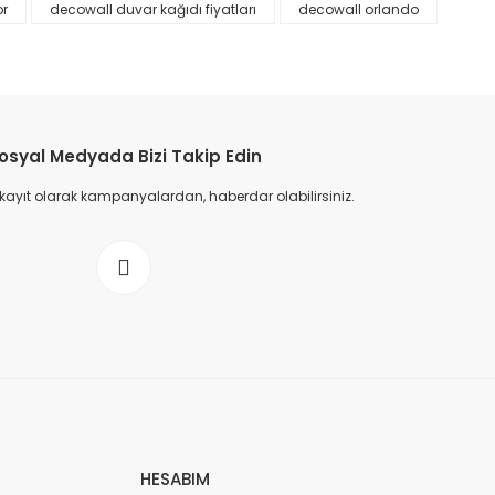
or
decowall duvar kağıdı fiyatları
decowall orlando
osyal Medyada Bizi Takip Edin
 kayıt olarak kampanyalardan, haberdar olabilirsiniz.
HESABIM