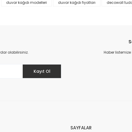
duvar kağıdı modelleri
duvar kağıdı fiyatları
decowall tud
S
r olabilirsiniz.
Haber listemize
Gönder
Kayıt Ol
SAYFALAR