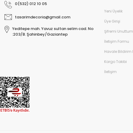
0(532) 012 10 05
Yeni Üyelik
tasarimdecoria@gmail.com
Üye Girişi
Yeditepe mah. Yavuz sultan selim cad. No
Şifremi Unuttum
:203/B. Şahinbey/Gaziantep
İletişim Formu
Havale Bildirim
Kargo Takibi
İletişim