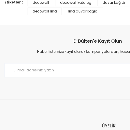
Ürün bilgilerinde hatalar bulunuyor.
Etiketler :
decowall
decowall katalog
duvar kağıdı
Ürün fiyatı diğer sitelerden daha pahalı.
decowall rina
rina duvar kağıdı
Bu ürüne benzer farklı alternatifler olmalı.
E-Bülten'e Kayıt Olun
Haber listemize kayıt olarak kampanyalardan, haberda
Prime ArtDECO Duvar Kağıdı Tutkalı 500 gr
149,00 TL
199,00 TL
ÜYELİK