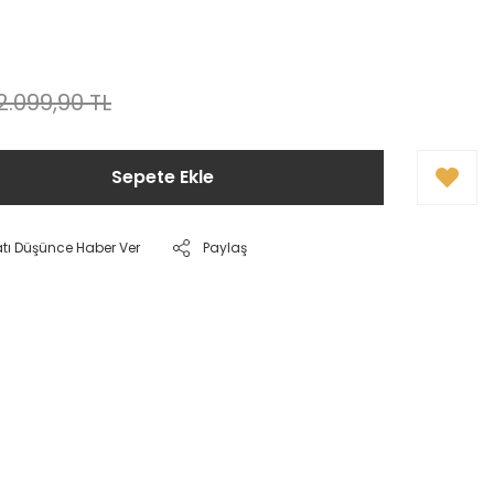
2.099,90 TL
Sepete Ekle
atı Düşünce Haber Ver
Paylaş