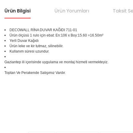
Ürün Bilgisi
Ürün Yorumları
Taksit S
DECOWALL RİNA DUVAR KAĞIDI
711-01
Ürün ölçüsü 1 rulo için ebat: En:106 x Boy:15.60 =16.50m²
Yerli Duvar Kağıdı
Ürün leke ve kir tutmaz, silinebilir.
Kullanım süresi uzundur.
Gaziantep ili içerisinde uygulama ve montaj hizmeti vermekteyiz.
Toptan Ve Perakende Satışımız Vardır.
Bu ürünün fiyat bilgisi, resim, ürün açıklamalarında ve diğer konular
Görüş ve önerileriniz için teşekkür ederiz.
Ürün resmi kalitesiz, bozuk veya görüntülenemiyor.
%25
Ürün açıklamasında eksik bilgiler bulunuyor.