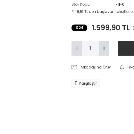
Stok Kodu
711-01
*148,19 TL den başlayan taksitlerle!
1.599,90 TL
%24
Arkadaşına Öner
Fiy
Karşılaştır