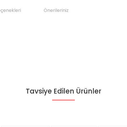
eçenekleri
Önerileriniz
Tavsiye Edilen Ürünler
da yetersiz gördüğünüz noktaları öneri formunu kullanarak tarafımıza il
Bu ürüne ilk yorumu siz yapın!
Yorum Yaz