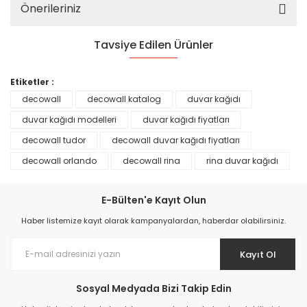
Önerileriniz
Tavsiye Edilen Ürünler
%25
Etiketler :
decowall
decowall katalog
duvar kağıdı
duvar kağıdı modelleri
duvar kağıdı fiyatları
decowall tudor
decowall duvar kağıdı fiyatları
decowall orlando
decowall rina
rina duvar kağıdı
E-Bülten'e Kayıt Olun
Haber listemize kayıt olarak kampanyalardan, haberdar olabilirsiniz.
Kayıt Ol
Prime ArtDECO Duvar Kağıdı Tutkalı 500 gr
Sosyal Medyada Bizi Takip Edin
149,00 TL