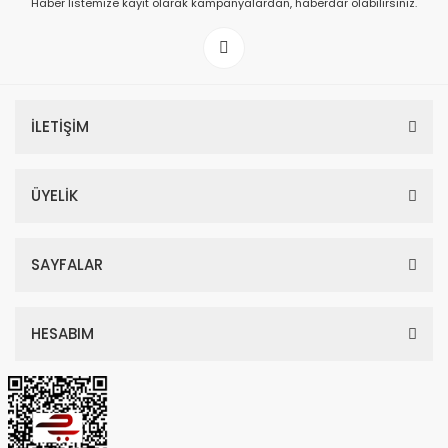
Haber listemize kayıt olarak kampanyalardan, haberdar olabilirsiniz.
199,00 TL
İLETİŞİM
ÜYELİK
SAYFALAR
HESABIM