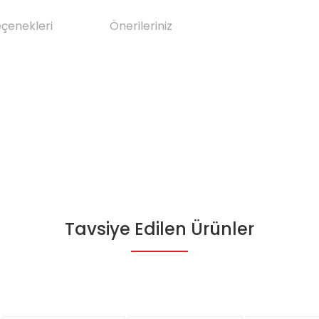
eçenekleri
Önerileriniz
Tavsiye Edilen Ürünler
da yetersiz gördüğünüz noktaları öneri formunu kullanarak tarafımıza il
Bu ürüne ilk yorumu siz yapın!
Yorum Yaz