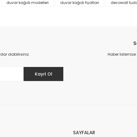
duvar kağıdı modelleri
duvar kağıdı fiyatları
decowall tud
S
r olabilirsiniz.
Haber listemize
Gönder
Kayıt Ol
SAYFALAR