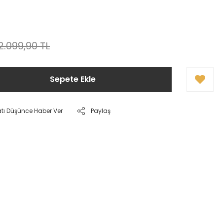
2.099,90 TL
Sepete Ekle
atı Düşünce Haber Ver
Paylaş