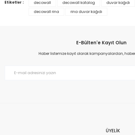
Ürün bilgilerinde hatalar bulunuyor.
Etiketler :
decowall
decowall katalog
duvar kağıdı
Ürün fiyatı diğer sitelerden daha pahalı.
decowall rina
rina duvar kağıdı
Bu ürüne benzer farklı alternatifler olmalı.
E-Bülten'e Kayıt Olun
Haber listemize kayıt olarak kampanyalardan, haberda
Prime ArtDECO Duvar Kağıdı Tutkalı 500 gr
149,00 TL
199,00 TL
ÜYELİK