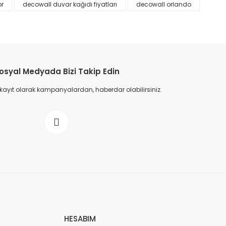
or
decowall duvar kağıdı fiyatları
decowall orlando
osyal Medyada Bizi Takip Edin
 kayıt olarak kampanyalardan, haberdar olabilirsiniz.
HESABIM