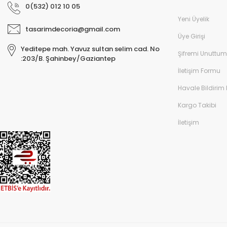
0(532) 012 10 05
Yeni Üyelik
tasarimdecoria@gmail.com
Üye Girişi
Yeditepe mah. Yavuz sultan selim cad. No
Şifremi Unuttum
:203/B. Şahinbey/Gaziantep
İletişim Formu
Havale Bildirim
Kargo Takibi
İletişim