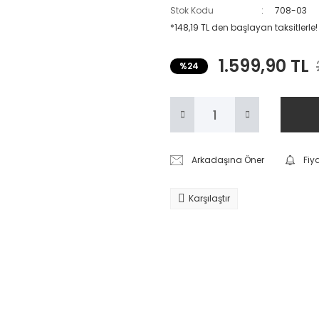
Stok Kodu
708-03
*148,19 TL den başlayan taksitlerle!
1.599,90 TL
%24
Arkadaşına Öner
Fiy
Karşılaştır