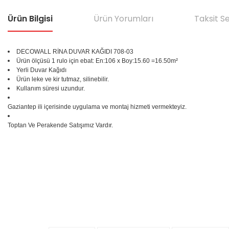
Ürün Bilgisi
Ürün Yorumları
Taksit S
DECOWALL RİNA DUVAR KAĞIDI
708-03
Ürün ölçüsü 1 rulo için ebat: En:106 x Boy:15.60 =16.50m²
Yerli Duvar Kağıdı
Ürün leke ve kir tutmaz, silinebilir.
Kullanım süresi uzundur.
Gaziantep ili içerisinde uygulama ve montaj hizmeti vermekteyiz.
Toptan Ve Perakende Satışımız Vardır.
Bu ürünün fiyat bilgisi, resim, ürün açıklamalarında ve diğer konular
Görüş ve önerileriniz için teşekkür ederiz.
Ürün resmi kalitesiz, bozuk veya görüntülenemiyor.
%25
Ürün açıklamasında eksik bilgiler bulunuyor.