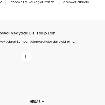
or
decowall duvar kağıdı fiyatları
decowall orlando
osyal Medyada Bizi Takip Edin
 kayıt olarak kampanyalardan, haberdar olabilirsiniz.
HESABIM