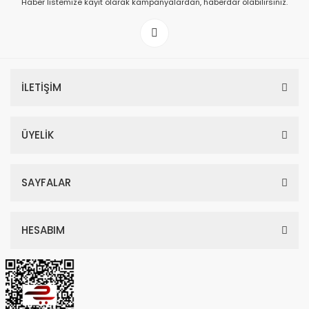
Haber listemize kayıt olarak kampanyalardan, haberdar olabilirsiniz.
199,00 TL
İLETİŞİM
ÜYELİK
SAYFALAR
HESABIM