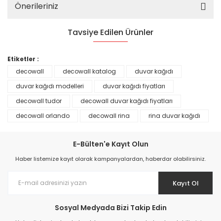
Önerileriniz
Tavsiye Edilen Ürünler
%25
Etiketler :
decowall
decowall katalog
duvar kağıdı
duvar kağıdı modelleri
duvar kağıdı fiyatları
decowall tudor
decowall duvar kağıdı fiyatları
decowall orlando
decowall rina
rina duvar kağıdı
E-Bülten'e Kayıt Olun
Haber listemize kayıt olarak kampanyalardan, haberdar olabilirsiniz.
Kayıt Ol
Prime ArtDECO Duvar Kağıdı Tutkalı 500 gr
Sosyal Medyada Bizi Takip Edin
149,00 TL