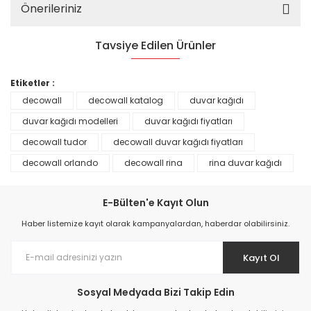
Önerileriniz
Tavsiye Edilen Ürünler
%25
Etiketler :
decowall
decowall katalog
duvar kağıdı
duvar kağıdı modelleri
duvar kağıdı fiyatları
decowall tudor
decowall duvar kağıdı fiyatları
decowall orlando
decowall rina
rina duvar kağıdı
E-Bülten'e Kayıt Olun
Haber listemize kayıt olarak kampanyalardan, haberdar olabilirsiniz.
Kayıt Ol
Prime ArtDECO Duvar Kağıdı Tutkalı 500 gr
Sosyal Medyada Bizi Takip Edin
149,00 TL