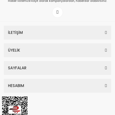
Haber listemize kayıt olarak kampanyalardan, haberdar olabilirsiniz.
199,00 TL
İLETİŞİM
ÜYELİK
SAYFALAR
HESABIM