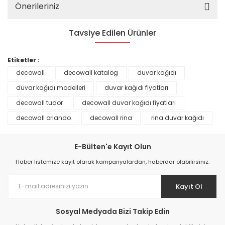
Önerileriniz
Tavsiye Edilen Ürünler
%25
Etiketler :
decowall
decowall katalog
duvar kağıdı
duvar kağıdı modelleri
duvar kağıdı fiyatları
decowall tudor
decowall duvar kağıdı fiyatları
decowall orlando
decowall rina
rina duvar kağıdı
E-Bülten'e Kayıt Olun
Haber listemize kayıt olarak kampanyalardan, haberdar olabilirsiniz.
Kayıt Ol
Prime ArtDECO Duvar Kağıdı Tutkalı 500 gr
Sosyal Medyada Bizi Takip Edin
149,00 TL