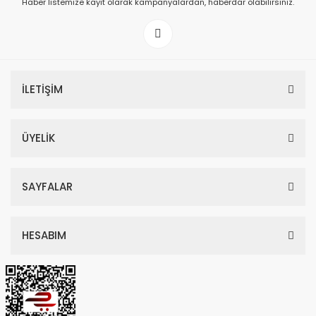
Haber listemize kayıt olarak kampanyalardan, haberdar olabilirsiniz.
199,00 TL
İLETİŞİM
ÜYELİK
SAYFALAR
HESABIM