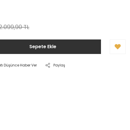
2.099,90 TL
Sepete Ekle
atı Düşünce Haber Ver
Paylaş