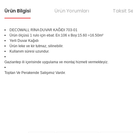
Ürün Bilgisi
Ürün Yorumları
Taksit S
DECOWALL RİNA DUVAR KAĞIDI
703-01
Ürün ölçüsü 1 rulo için ebat: En:106 x Boy:15.60 =16.50m²
Yerli Duvar Kağıdı
Ürün leke ve kir tutmaz, silinebilir.
Kullanım süresi uzundur.
Gaziantep ili içerisinde uygulama ve montaj hizmeti vermekteyiz.
Toptan Ve Perakende Satışımız Vardır.
Bu ürünün fiyat bilgisi, resim, ürün açıklamalarında ve diğer konular
Görüş ve önerileriniz için teşekkür ederiz.
Ürün resmi kalitesiz, bozuk veya görüntülenemiyor.
%25
Ürün açıklamasında eksik bilgiler bulunuyor.