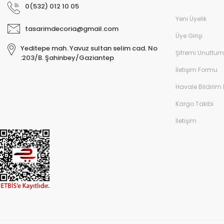
0(532) 012 10 05
Yeni Üyelik
tasarimdecoria@gmail.com
Üye Girişi
Yeditepe mah. Yavuz sultan selim cad. No
Şifremi Unuttum
:203/B. Şahinbey/Gaziantep
İletişim Formu
Havale Bildirim
Kargo Takibi
İletişim