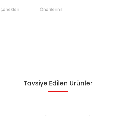
eçenekleri
Önerileriniz
Tavsiye Edilen Ürünler
da yetersiz gördüğünüz noktaları öneri formunu kullanarak tarafımıza il
Bu ürüne ilk yorumu siz yapın!
Yorum Yaz