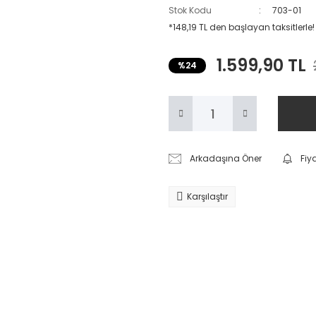
Stok Kodu
703-01
*148,19 TL den başlayan taksitlerle!
1.599,90 TL
%24
Arkadaşına Öner
Fiy
Karşılaştır