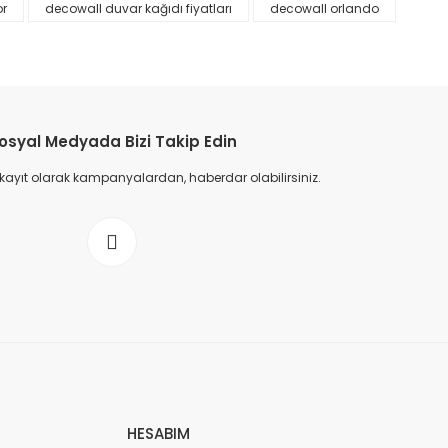
or
decowall duvar kağıdı fiyatları
decowall orlando
osyal Medyada Bizi Takip Edin
 kayıt olarak kampanyalardan, haberdar olabilirsiniz.
HESABIM