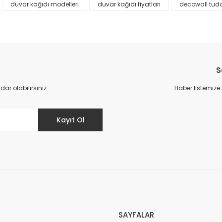
duvar kağıdı modelleri
duvar kağıdı fiyatları
decowall tud
S
r olabilirsiniz.
Haber listemize
Gönder
Kayıt Ol
SAYFALAR