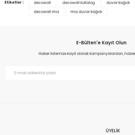
Ürün bilgilerinde hatalar bulunuyor.
Etiketler :
decowall
decowall katalog
duvar kağıdı
Ürün fiyatı diğer sitelerden daha pahalı.
decowall rina
rina duvar kağıdı
Bu ürüne benzer farklı alternatifler olmalı.
E-Bülten'e Kayıt Olun
Haber listemize kayıt olarak kampanyalardan, haberda
Prime ArtDECO Duvar Kağıdı Tutkalı 500 gr
149,00 TL
199,00 TL
ÜYELİK