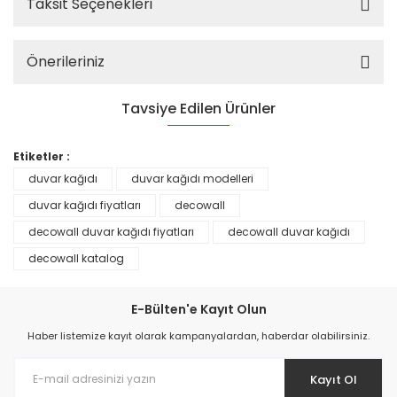
Taksit Seçenekleri
Önerileriniz
Tavsiye Edilen Ürünler
%25
Etiketler :
duvar kağıdı
duvar kağıdı modelleri
duvar kağıdı fiyatları
decowall
decowall duvar kağıdı fiyatları
decowall duvar kağıdı
decowall katalog
E-Bülten'e Kayıt Olun
Haber listemize kayıt olarak kampanyalardan, haberdar olabilirsiniz.
Kayıt Ol
Prime ArtDECO Duvar Kağıdı Tutkalı 500 gr