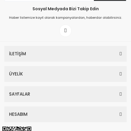
Sosyal Medyada Bizi Takip Edin
149,00 TL
Haber listemize kayıt olarak kampanyalardan, haberdar olabilirsiniz.
199,00 TL
İLETİŞİM
ÜYELİK
SAYFALAR
HESABIM