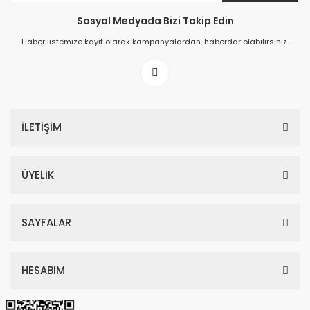
Sosyal Medyada Bizi Takip Edin
149,00 TL
Haber listemize kayıt olarak kampanyalardan, haberdar olabilirsiniz.
199,00 TL
İLETİŞİM
ÜYELİK
SAYFALAR
HESABIM