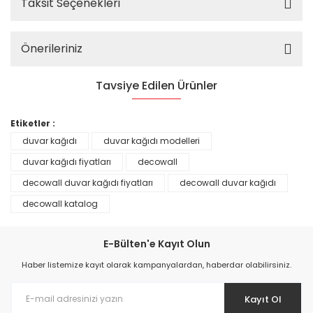
Taksit Seçenekleri
Önerileriniz
Tavsiye Edilen Ürünler
%25
Etiketler :
duvar kağıdı
duvar kağıdı modelleri
duvar kağıdı fiyatları
decowall
decowall duvar kağıdı fiyatları
decowall duvar kağıdı
decowall katalog
E-Bülten'e Kayıt Olun
Haber listemize kayıt olarak kampanyalardan, haberdar olabilirsiniz.
Kayıt Ol
Prime ArtDECO Duvar Kağıdı Tutkalı 500 gr