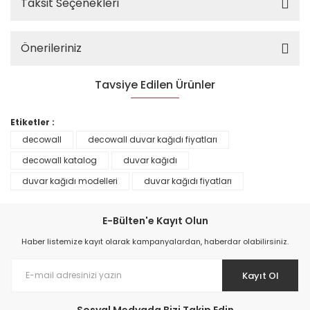
Taksit Seçenekleri
Önerileriniz
Tavsiye Edilen Ürünler
%25
Etiketler :
decowall
decowall duvar kağıdı fiyatları
decowall katalog
duvar kağıdı
duvar kağıdı modelleri
duvar kağıdı fiyatları
E-Bülten'e Kayıt Olun
Haber listemize kayıt olarak kampanyalardan, haberdar olabilirsiniz.
Kayıt Ol
Prime ArtDECO Duvar Kağıdı Tutkalı 500 gr