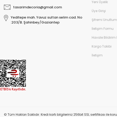
Yeni Üyelik
tasarimdecoria@gmail.com
Üye Girişi
Yeditepe mah. Yavuz sultan selim cad. No
Şifremi Unuttum
:203/B. Şahinbey/Gaziantep
İletişim Formu
Havale Bildirim
Kargo Takibi
İletişim
© Tüm Hakları Saklıdır. Kredi kartı bilgileriniz 256bit SSL sertifikası ile k