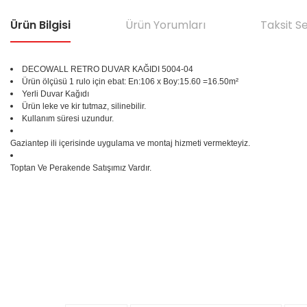
Ürün Bilgisi
Ürün Yorumları
Taksit S
DECOWALL RETRO DUVAR KAĞIDI 5004-04
Ürün ölçüsü 1 rulo için ebat: En:106 x Boy:15.60 =16.50m²
Yerli Duvar Kağıdı
Ürün leke ve kir tutmaz, silinebilir.
Kullanım süresi uzundur.
Gaziantep ili içerisinde uygulama ve montaj hizmeti vermekteyiz.
Toptan Ve Perakende Satışımız Vardır.
Bu ürünün fiyat bilgisi, resim, ürün açıklamalarında ve diğer konular
Görüş ve önerileriniz için teşekkür ederiz.
Ürün resmi kalitesiz, bozuk veya görüntülenemiyor.
%25
Ürün açıklamasında eksik bilgiler bulunuyor.