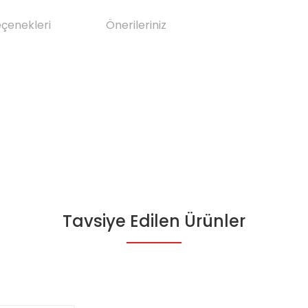
eçenekleri
Önerileriniz
Tavsiye Edilen Ürünler
da yetersiz gördüğünüz noktaları öneri formunu kullanarak tarafımıza il
Bu ürüne ilk yorumu siz yapın!
Yorum Yaz