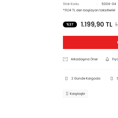
Stok Kodu
5004-04
*111,14 TL den başlayan taksitlerle!
1.199,90 TL
1
%37
Arkadaşına Öner
Fiy
2 Günde Kargoda
Karşılaştır