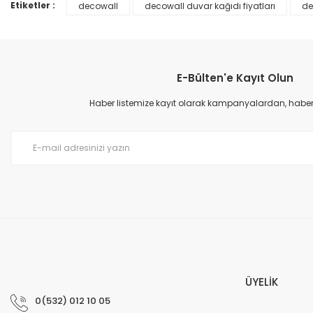
Ürün bilgilerinde hatalar bulunuyor.
Etiketler :
decowall
decowall duvar kağıdı fiyatları
de
Ürün fiyatı diğer sitelerden daha pahalı.
Bu ürüne benzer farklı alternatifler olmalı.
E-Bülten'e Kayıt Olun
Haber listemize kayıt olarak kampanyalardan, haberda
Prime ArtDECO Duvar Kağıdı Tutkalı 500 gr
149,00 TL
199,00 TL
ÜYELİK
0(532) 012 10 05