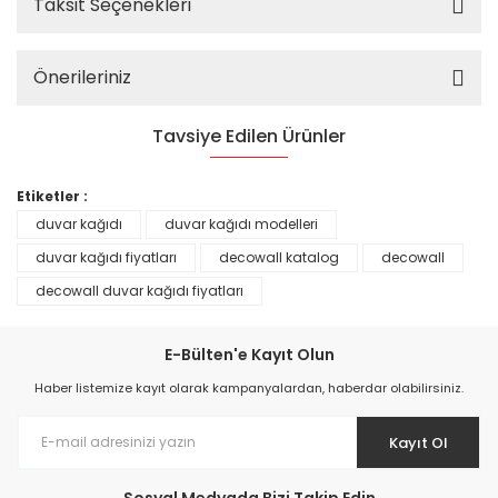
Taksit Seçenekleri
Önerileriniz
Tavsiye Edilen Ürünler
%25
Etiketler :
duvar kağıdı
duvar kağıdı modelleri
duvar kağıdı fiyatları
decowall katalog
decowall
decowall duvar kağıdı fiyatları
E-Bülten'e Kayıt Olun
Haber listemize kayıt olarak kampanyalardan, haberdar olabilirsiniz.
Kayıt Ol
Prime ArtDECO Duvar Kağıdı Tutkalı 500 gr