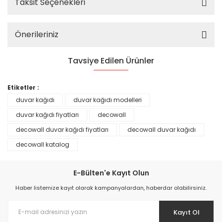
Taksit Seçenekleri
Önerileriniz
Tavsiye Edilen Ürünler
%25
Etiketler :
duvar kağıdı
duvar kağıdı modelleri
duvar kağıdı fiyatları
decowall
decowall duvar kağıdı fiyatları
decowall duvar kağıdı
decowall katalog
E-Bülten'e Kayıt Olun
Haber listemize kayıt olarak kampanyalardan, haberdar olabilirsiniz.
Kayıt Ol
Prime ArtDECO Duvar Kağıdı Tutkalı 500 gr