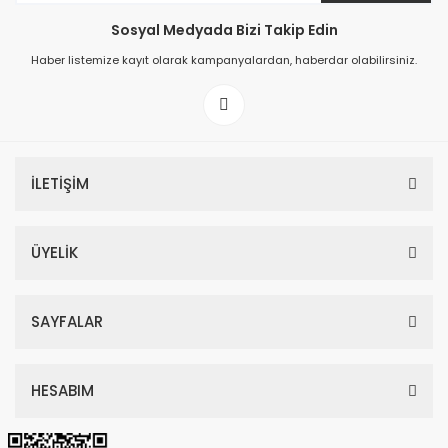
Sosyal Medyada Bizi Takip Edin
149,00 TL
Haber listemize kayıt olarak kampanyalardan, haberdar olabilirsiniz.
199,00 TL
İLETİŞİM
ÜYELİK
SAYFALAR
HESABIM