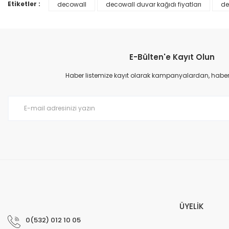
Ürün bilgilerinde hatalar bulunuyor.
Etiketler :
decowall
decowall duvar kağıdı fiyatları
de
Ürün fiyatı diğer sitelerden daha pahalı.
Bu ürüne benzer farklı alternatifler olmalı.
E-Bülten'e Kayıt Olun
Haber listemize kayıt olarak kampanyalardan, haberda
Prime ArtDECO Duvar Kağıdı Tutkalı 500 gr
149,00 TL
199,00 TL
ÜYELİK
0(532) 012 10 05