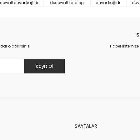
cowall duvar kağıdı
decowall katalog
duvar kağıdı
duva
S
r olabilirsiniz.
Haber listemize
Gönder
Kayıt Ol
SAYFALAR