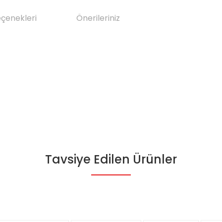
eçenekleri
Önerileriniz
Tavsiye Edilen Ürünler
da yetersiz gördüğünüz noktaları öneri formunu kullanarak tarafımıza il
Bu ürüne ilk yorumu siz yapın!
Yorum Yaz