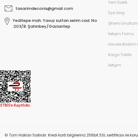
Yeni Üyelik
tasarimdecoria@gmail.com
Üye Girişi
Yeditepe mah. Yavuz sultan selim cad. No
Şifremi Unuttum
:203/B. Şahinbey/Gaziantep
İletişim Formu
Havale Bildirim
Kargo Takibi
İletişim
© Tüm Hakları Saklıdır. Kredi kartı bilgileriniz 256bit SSL sertifikası ile k