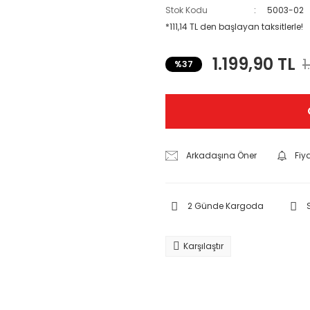
Stok Kodu
5003-02
*111,14 TL den başlayan taksitlerle!
1.199,90 TL
1
%37
Arkadaşına Öner
Fiy
2 Günde Kargoda
Karşılaştır