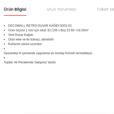
Ürün Bilgisi
Ürün Yorumları
Taksit S
DECOWALL RETRO DUVAR KAĞIDI 5003-02
Ürün ölçüsü 1 rulo için ebat: En:106 x Boy:15.60 =16.50m²
Yerli Duvar Kağıdı
Ürün leke ve kir tutmaz, silinebilir.
Kullanım süresi uzundur.
Gaziantep ili içerisinde uygulama ve montaj hizmeti vermekteyiz.
Toptan Ve Perakende Satışımız Vardır.
Bu ürünün fiyat bilgisi, resim, ürün açıklamalarında ve diğer konular
Görüş ve önerileriniz için teşekkür ederiz.
Ürün resmi kalitesiz, bozuk veya görüntülenemiyor.
%25
Ürün açıklamasında eksik bilgiler bulunuyor.