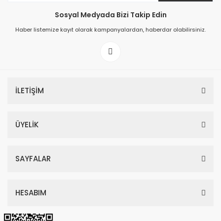
Sosyal Medyada Bizi Takip Edin
149,00 TL
Haber listemize kayıt olarak kampanyalardan, haberdar olabilirsiniz.
199,00 TL
İLETİŞİM
ÜYELİK
SAYFALAR
HESABIM