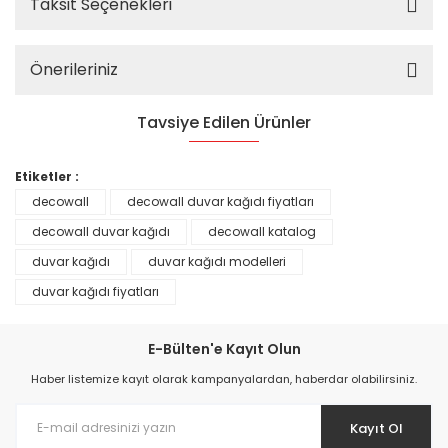
Taksit Seçenekleri
Önerileriniz
Tavsiye Edilen Ürünler
%25
Etiketler :
decowall
decowall duvar kağıdı fiyatları
decowall duvar kağıdı
decowall katalog
duvar kağıdı
duvar kağıdı modelleri
duvar kağıdı fiyatları
E-Bülten'e Kayıt Olun
Haber listemize kayıt olarak kampanyalardan, haberdar olabilirsiniz.
Kayıt Ol
Prime ArtDECO Duvar Kağıdı Tutkalı 500 gr