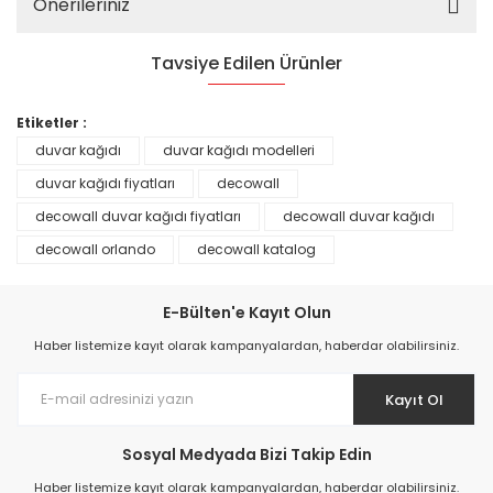
Önerileriniz
Tavsiye Edilen Ürünler
%25
Etiketler :
duvar kağıdı
duvar kağıdı modelleri
duvar kağıdı fiyatları
decowall
decowall duvar kağıdı fiyatları
decowall duvar kağıdı
decowall orlando
decowall katalog
E-Bülten'e Kayıt Olun
Haber listemize kayıt olarak kampanyalardan, haberdar olabilirsiniz.
Kayıt Ol
Prime ArtDECO Duvar Kağıdı Tutkalı 500 gr
Sosyal Medyada Bizi Takip Edin
149,00 TL
Haber listemize kayıt olarak kampanyalardan, haberdar olabilirsiniz.
199,00 TL