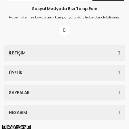
Sosyal Medyada Bizi Takip Edin
149,00 TL
Haber listemize kayıt olarak kampanyalardan, haberdar olabilirsiniz.
199,00 TL
İLETİŞİM
ÜYELİK
SAYFALAR
HESABIM