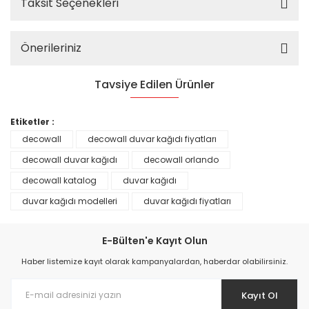
Taksit Seçenekleri
Önerileriniz
Tavsiye Edilen Ürünler
%25
Etiketler :
decowall
decowall duvar kağıdı fiyatları
decowall duvar kağıdı
decowall orlando
decowall katalog
duvar kağıdı
duvar kağıdı modelleri
duvar kağıdı fiyatları
E-Bülten'e Kayıt Olun
Haber listemize kayıt olarak kampanyalardan, haberdar olabilirsiniz.
Kayıt Ol
Prime ArtDECO Duvar Kağıdı Tutkalı 500 gr