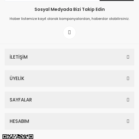
Sosyal Medyada Bizi Takip Edin
149,00 TL
Haber listemize kayıt olarak kampanyalardan, haberdar olabilirsiniz.
199,00 TL
İLETİŞİM
ÜYELİK
SAYFALAR
HESABIM