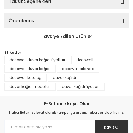
Taksit Seçenekleri
Önerileriniz
Tavsiye Edilen Ürünler
%25
Etiketler :
decowall duvar kağıdı fiyatları
decowall
decowall duvar kağıdı
decowall orlando
decowall katalog
duvar kağıdı
duvar kağıdı modelleri
duvar kağıdı fiyatları
E-Bülten'e Kayıt Olun
Haber listemize kayıt olarak kampanyalardan, haberdar olabilirsiniz.
Kayıt Ol
Prime ArtDECO Duvar Kağıdı Tutkalı 500 gr