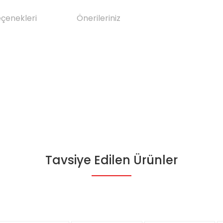
eçenekleri
Önerileriniz
Tavsiye Edilen Ürünler
da yetersiz gördüğünüz noktaları öneri formunu kullanarak tarafımıza il
Bu ürüne ilk yorumu siz yapın!
Yorum Yaz