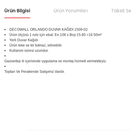
Ürün Bilgisi
Ürün Yorumları
Taksit S
DECOWALL ORLANDO DUVAR KAĞIDI 1509-02
Ürün ölçüsü 1 rulo için ebat: En:106 x Boy:15.60 =16.50m²
Yerli Duvar Kağıdı
Ürün leke ve kir tutmaz, silinebilir.
Kullanım süresi uzundur.
Gaziantep ili içerisinde uygulama ve montaj hizmeti vermekteyiz.
Toptan Ve Perakende Satışımız Vardır.
Bu ürünün fiyat bilgisi, resim, ürün açıklamalarında ve diğer konular
Görüş ve önerileriniz için teşekkür ederiz.
Ürün resmi kalitesiz, bozuk veya görüntülenemiyor.
%25
Ürün açıklamasında eksik bilgiler bulunuyor.