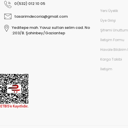
0(532) 012 10 05
Yeni Üyelik
tasarimdecoria@gmail.com
Üye Girişi
Yeditepe mah. Yavuz sultan selim cad. No
Şifremi Unuttum
:203/B. Şahinbey/Gaziantep
İletişim Formu
Havale Bildirim
Kargo Takibi
İletişim