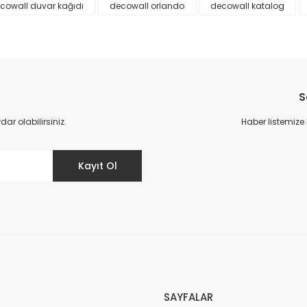
cowall duvar kağıdı
decowall orlando
decowall katalog
S
r olabilirsiniz.
Haber listemize
Gönder
Kayıt Ol
SAYFALAR