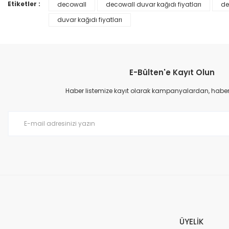
Ürün bilgilerinde hatalar bulunuyor.
Etiketler :
decowall
decowall duvar kağıdı fiyatları
de
Ürün fiyatı diğer sitelerden daha pahalı.
duvar kağıdı fiyatları
Bu ürüne benzer farklı alternatifler olmalı.
E-Bülten'e Kayıt Olun
Haber listemize kayıt olarak kampanyalardan, haberda
Prime ArtDECO Duvar Kağıdı Tutkalı 500 gr
149,00 TL
199,00 TL
ÜYELİK