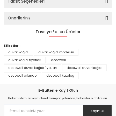
Taksit Seçenekleri
Önerileriniz
Tavsiye Edilen Ürünler
%25
Etiketler :
duvar kağıdı
duvar kağıdı modelleri
duvar kağıdı fiyatları
decowall
decowall duvar kağıdı fiyatları
decowall duvar kağıdı
decowall orlando
decowall katalog
E-Bülten'e Kayıt Olun
Haber listemize kayıt olarak kampanyalardan, haberdar olabilirsiniz.
Kayıt Ol
Prime ArtDECO Duvar Kağıdı Tutkalı 500 gr