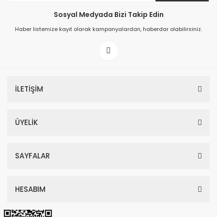
Sosyal Medyada Bizi Takip Edin
149,00 TL
Haber listemize kayıt olarak kampanyalardan, haberdar olabilirsiniz.
199,00 TL
İLETİŞİM
ÜYELİK
SAYFALAR
HESABIM